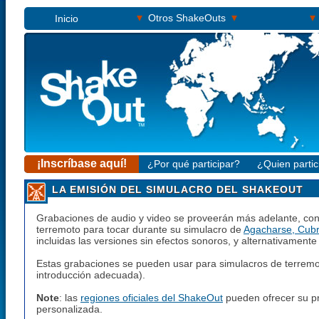
▾
▾
▾
Otros ShakeOuts
Inicio
¡Inscríbase aquí!
¿Por qué participar?
¿Quien partic
LA EMISIÓN DEL SIMULACRO DEL SHAKEOUT
Grabaciones de audio y video se proveerán más adelante, con 
terremoto para tocar durante su simulacro de
Agacharse, Cubri
incluidas las versiones sin efectos sonoros, y alternativamente
Estas grabaciones se pueden usar para simulacros de terremo
introducción adecuada).
Note
: las
regiones oficiales del ShakeOut
pueden ofrecer su pr
personalizada.