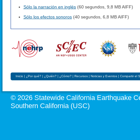
Sólo la narración en inglés
(60 segundos, 9,8 MB AIFF)
Sólo los efectos sonoros
(40 segundos, 6,8 MB AIFF)
Inicio
|
¿Por qué?
|
¿Quién?
|
¿Cómo?
|
Recursos
|
Noticias y Eventos
|
Compartir el
© 2026 Statewide California Earthquake Ce
Southern California (USC)