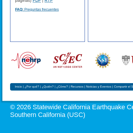
páginas)
PDF
|
RTF
FAQ:
Preguntas frecuentes
Inicio
|
¿Por qué?
|
¿Quién?
|
¿Cómo?
|
Recursos
|
Noticias y Eventos
|
Compartir el
© 2026 Statewide California Earthquake Ce
Southern California (USC)