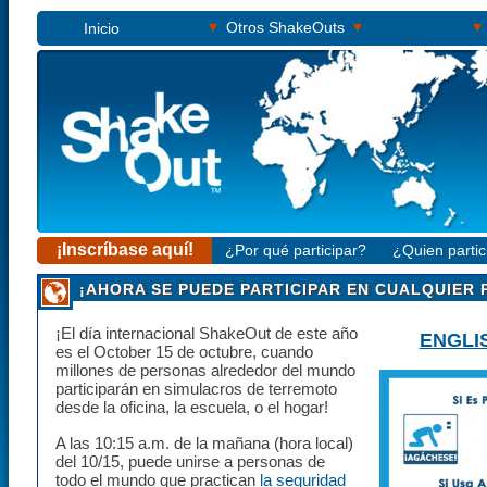
▾
▾
▾
Otros ShakeOuts
Inicio
¡Inscríbase aquí!
¿Por qué participar?
¿Quien partic
¡AHORA SE PUEDE PARTICIPAR EN CUALQUIER 
¡El día internacional ShakeOut de este año
ENGLI
es el
October 15
de octubre, cuando
millones de personas alrededor del mundo
participarán en simulacros de terremoto
desde la oficina, la escuela, o el hogar!
A las
10:15 a.m.
de la mañana (hora local)
del
10/15
, puede unirse a personas de
todo el mundo que practican
la seguridad