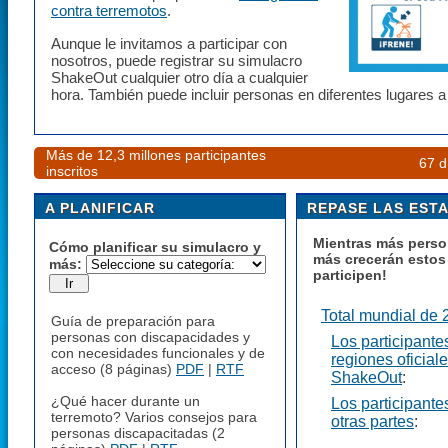
contra terremotos
.
Aunque le invitamos a participar con
nosotros, puede registrar su simulacro
ShakeOut cualquier otro día a cualquier
hora. También puede incluir personas en diferentes lugares a
Más de 12,3 millones participantes
67 d
inscritos
A PLANIFICAR
REPASE LAS ESTA
Mientras más perso
Cómo planificar su simulacro y
más crecerán estos 
más:
participen!
Total mundial de
Guía de preparación para
personas con discapacidades y
Los participante
con necesidades funcionales y de
regiones oficiale
acceso (8 páginas)
PDF
|
RTF
ShakeOut
:
¿Qué hacer durante un
Los participante
terremoto? Varios consejos para
otras partes
:
personas discapacitadas (2